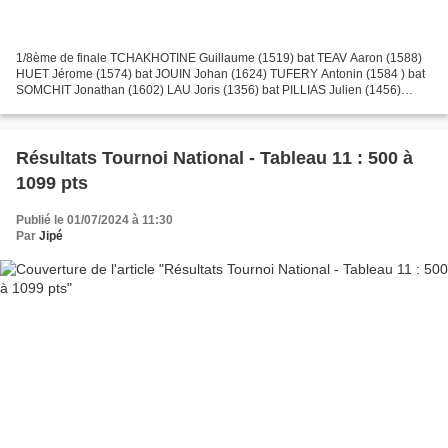
1/8ème de finale TCHAKHOTINE Guillaume (1519) bat TEAV Aaron (1588)
HUET Jérome (1574) bat JOUIN Johan (1624) TUFERY Antonin (1584 ) bat
SOMCHIT Jonathan (1602) LAU Joris (1356) bat PILLIAS Julien (1456)
ROUH DESTRES Alexis (1676) bat DAOU Amine (1629)...
Résultats Tournoi National - Tableau 11 : 500 à
1099 pts
Publié le 01/07/2024 à 11:30
Par
Jipé