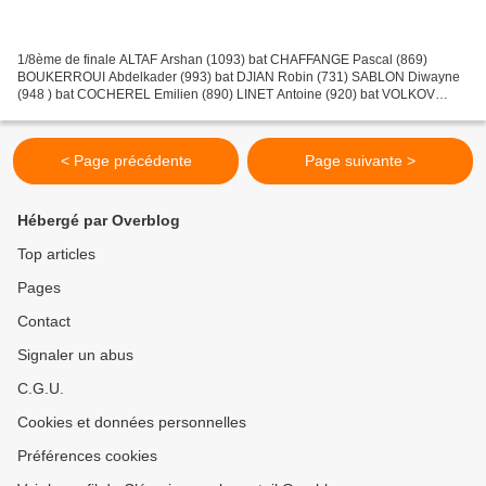
1/8ème de finale ALTAF Arshan (1093) bat CHAFFANGE Pascal (869)
BOUKERROUI Abdelkader (993) bat DJIAN Robin (731) SABLON Diwayne
(948 ) bat COCHEREL Emilien (890) LINET Antoine (920) bat VOLKOV
Trofim (980) BRIERE Maxence (982) bat GAO Ivan (837) TAVARES...
< Page précédente
Page suivante >
Hébergé par Overblog
Top articles
Pages
Contact
Signaler un abus
C.G.U.
Cookies et données personnelles
Préférences cookies