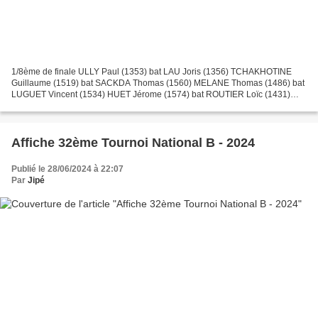
1/8ème de finale ULLY Paul (1353) bat LAU Joris (1356) TCHAKHOTINE
Guillaume (1519) bat SACKDA Thomas (1560) MELANE Thomas (1486) bat
LUGUET Vincent (1534) HUET Jérome (1574) bat ROUTIER Loïc (1431)
HOENEN Emma (1325) bat ABBAS Abdel-Jalil (1563) LISBONIS...
Affiche 32ème Tournoi National B - 2024
Publié le 28/06/2024 à 22:07
Par
Jipé