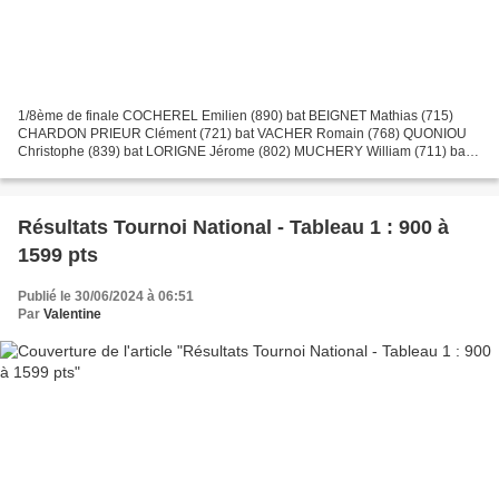
1/8ème de finale COCHEREL Emilien (890) bat BEIGNET Mathias (715)
CHARDON PRIEUR Clément (721) bat VACHER Romain (768) QUONIOU
Christophe (839) bat LORIGNE Jérome (802) MUCHERY William (711) bat
COVILLE Matéo (725) MARTIN GARNIER Camille (876) bat BLETTON...
Résultats Tournoi National - Tableau 1 : 900 à
1599 pts
Publié le 30/06/2024 à 06:51
Par
Valentine