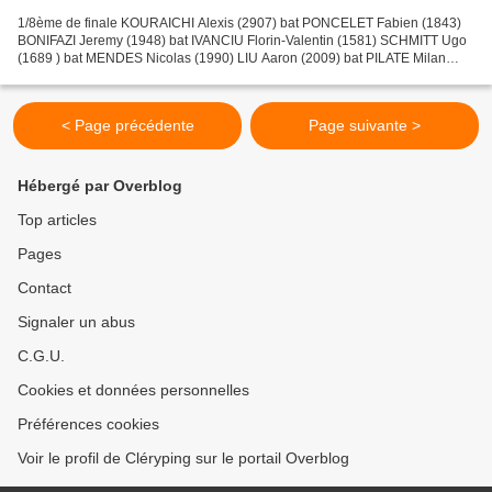
1/8ème de finale KOURAICHI Alexis (2907) bat PONCELET Fabien (1843)
BONIFAZI Jeremy (1948) bat IVANCIU Florin-Valentin (1581) SCHMITT Ugo
(1689 ) bat MENDES Nicolas (1990) LIU Aaron (2009) bat PILATE Milan
(1789) BAYLE Paul (1814) bat WIHELM Guillaume...
< Page précédente
Page suivante >
Hébergé par Overblog
Top articles
Pages
Contact
Signaler un abus
C.G.U.
Cookies et données personnelles
Préférences cookies
Voir le profil de Cléryping sur le portail Overblog