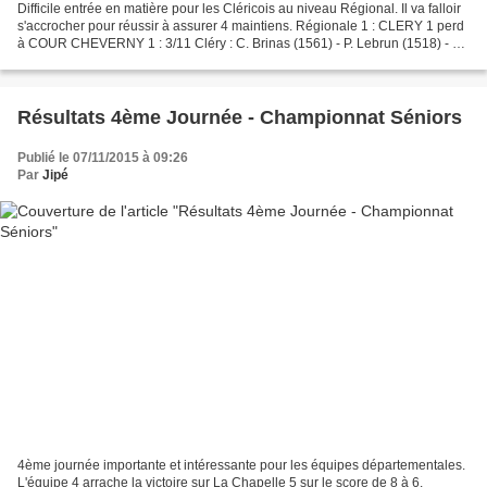
Difficile entrée en matière pour les Cléricois au niveau Régional. Il va falloir
s'accrocher pour réussir à assurer 4 maintiens. Régionale 1 : CLERY 1 perd
à COUR CHEVERNY 1 : 3/11 Cléry : C. Brinas (1561) - P. Lebrun (1518) - X.
Périnet (1454) - A. Aubert...
Résultats 4ème Journée - Championnat Séniors
Publié le 07/11/2015 à 09:26
Par
Jipé
4ème journée importante et intéressante pour les équipes départementales.
L'équipe 4 arrache la victoire sur La Chapelle 5 sur le score de 8 à 6.